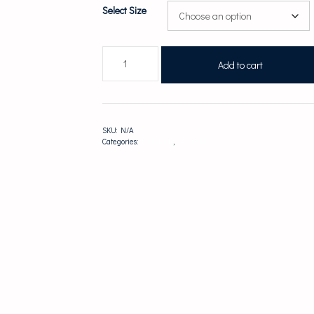
Select Size
Emerald
Add to cart
blossom
bomber
quantity
SKU:
N/A
Categories:
FOR HER
,
JACKETS