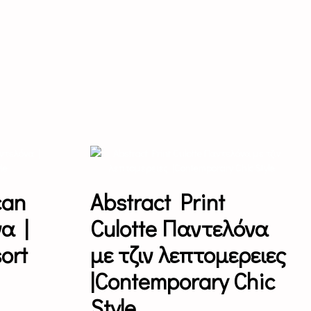
This
product
has
multiple
can
Abstract Print
variants.
The
α |
Culotte Παντελόνα
options
may
ort
με τζιν λεπτομερειες
be
chosen
|Contemporary Chic
on
the
Style