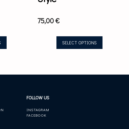
product
page
75,00
€
S
SELECT OPTIONS
FOLLOW US
ΩΝ
INSTAGRAM
FACEBOOK