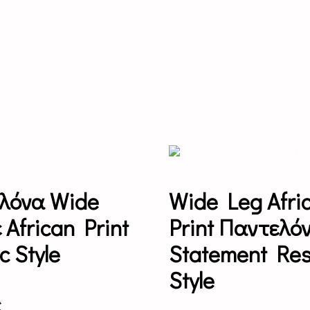
This
product
has
multiple
λόνα Wide
Wide Leg Afri
variants.
The
 African Print
Print Παντελόν
options
may
c Style
Statement Res
be
chosen
Style
on
the
€