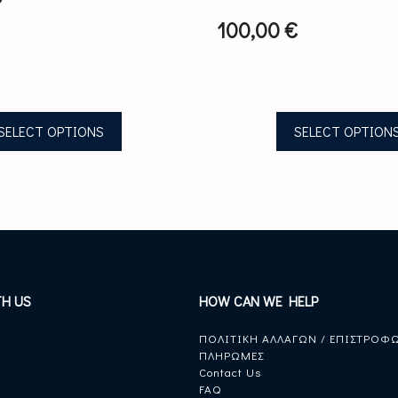
product
page
100,00
€
SELECT OPTIONS
SELECT OPTION
TH US
HOW CAN WE HELP
ΠΟΛΙΤΙΚΗ ΑΛΛΑΓΩΝ / ΕΠΙΣΤΡΟΦ
ΠΛΗΡΩΜΕΣ
Contact Us
FAQ