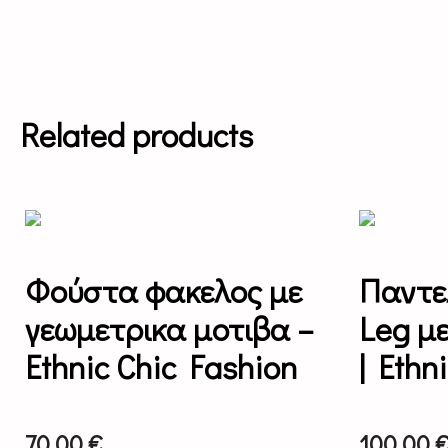
Related products
This
product
has
multiple
Φούστα φακελος με
Παντε
variants.
The
γεωμετρικα μοτιβα –
Leg με
options
may
Ethnic Chic Fashion
| Ethni
be
chosen
on
the
70,00
€
100,00