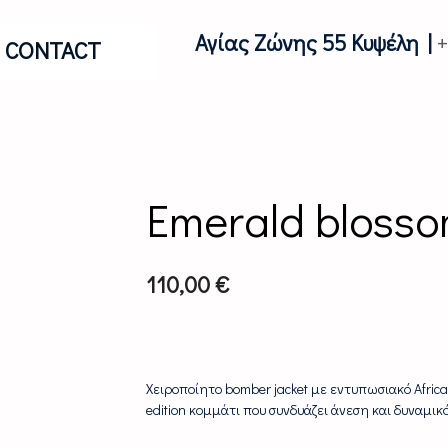
Αγίας Ζώνης 55 Κυψέλη |
CONTACT
Emerald bloss
110,00
€
Χειροποίητο bomber jacket με εντυπωσιακό African
edition κομμάτι που συνδυάζει άνεση και δυναμικό