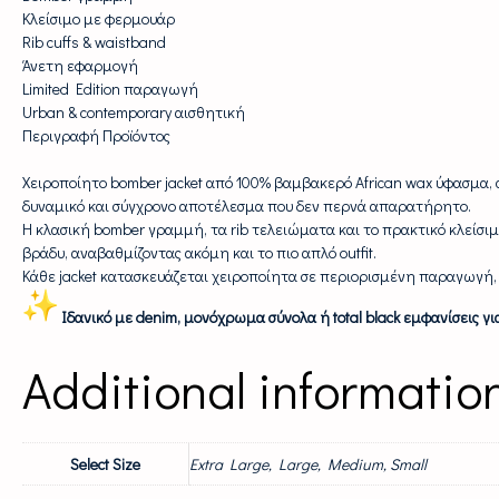
Κλείσιμο με φερμουάρ
Rib cuffs & waistband
Άνετη εφαρμογή
Limited Edition παραγωγή
Urban & contemporary αισθητική
Περιγραφή Προϊόντος
Χειροποίητο bomber jacket από 100% βαμβακερό African wax ύφασμα, 
δυναμικό και σύγχρονο αποτέλεσμα που δεν περνά απαρατήρητο.
Η κλασική bomber γραμμή, τα rib τελειώματα και το πρακτικό κλείσ
βράδυ, αναβαθμίζοντας ακόμη και το πιο απλό outfit.
Κάθε jacket κατασκευάζεται χειροποίητα σε περιορισμένη παραγωγή,
Ιδανικό με denim, μονόχρωμα σύνολα ή total black εμφανίσεις γ
Additional informatio
Select Size
Extra Large, Large, Medium, Small