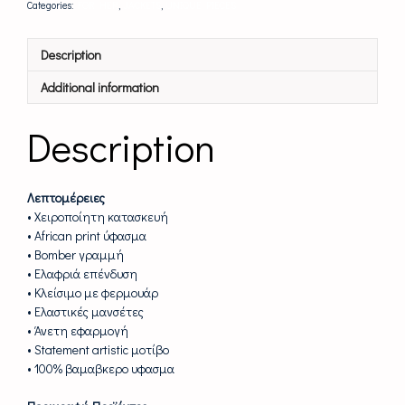
Categories:
FOR HER
,
JACKETS
,
UNIQUE PIECES
Description
Additional information
Description
Λεπτομέρειες
• Χειροποίητη κατασκευή
• African print ύφασμα
• Bomber γραμμή
• Ελαφριά επένδυση
• Κλείσιμο με φερμουάρ
• Ελαστικές μανσέτες
• Άνετη εφαρμογή
• Statement artistic μοτίβο
• 100% βαμαβκερο υφασμα