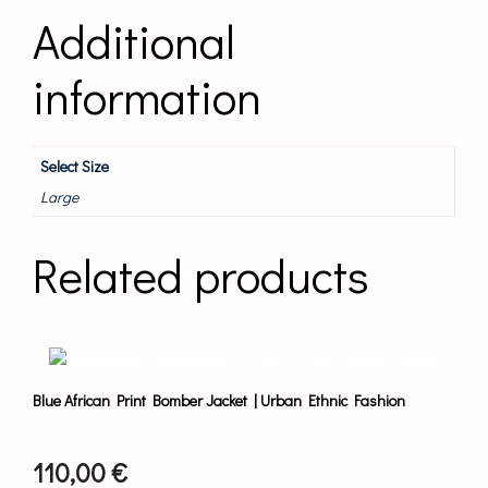
Additional
information
Select Size
Large
Related products
This
product
has
Blue African Print Bomber Jacket | Urban Ethnic Fashion
multiple
variants.
The
110,00
€
options