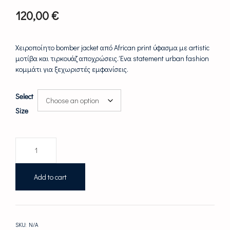
120,00
€
Χειροποίητο bomber jacket από African print ύφασμα με artistic
μοτίβα και τιρκουάζ αποχρώσεις. Ένα statement urban fashion
κομμάτι για ξεχωριστές εμφανίσεις.
Select
Size
Bomber
Jacket
ΦΥΣΗ
|
Add to cart
Urban
Ethnic
Style
quantity
SKU:
N/A