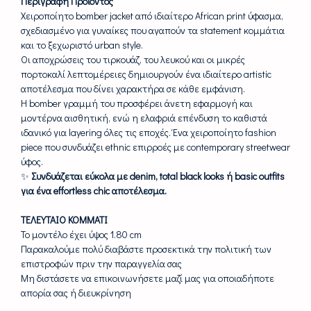
Περιγραφή Προϊόντος
Χειροποίητο bomber jacket από ιδιαίτερο African print ύφασμα,
σχεδιασμένο για γυναίκες που αγαπούν τα statement κομμάτια
και το ξεχωριστό urban style.
Οι αποχρώσεις του τιρκουάζ, του λευκού και οι μικρές
πορτοκαλί λεπτομέρειες δημιουργούν ένα ιδιαίτερο artistic
αποτέλεσμα που δίνει χαρακτήρα σε κάθε εμφάνιση.
Η bomber γραμμή του προσφέρει άνετη εφαρμογή και
μοντέρνα αισθητική, ενώ η ελαφριά επένδυση το καθιστά
ιδανικό για layering όλες τις εποχές. Ένα χειροποίητο fashion
piece που συνδυάζει ethnic επιρροές με contemporary streetwear
ύφος.
✨
Συνδυάζεται εύκολα με denim, total black looks ή basic outfits
για ένα effortless chic αποτέλεσμα.
ΤΕΛΕΥΤΑΙΟ ΚΟΜΜΑΤΙ
Το μοντέλο έχει ύψος 1.80 cm
Παρακαλούμε πολύ διαβάστε προσεκτικά την πολιτική των
επιστροφών πριν την παραγγελία σας
Μη διστάσετε να επικοινωνήσετε μαζί μας για οποιαδήποτε
απορία σας ή διευκρίνηση