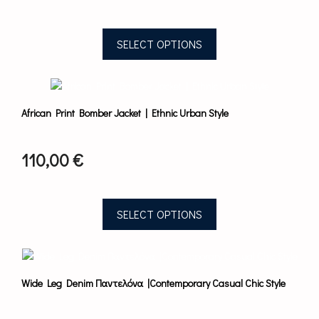
may
be
chosen
SELECT OPTIONS
on
the
This
product
product
page
has
African Print Bomber Jacket | Ethnic Urban Style
multiple
variants.
The
110,00
€
options
may
be
chosen
SELECT OPTIONS
on
the
This
product
product
page
has
Wide Leg Denim Παντελόνα |Contemporary Casual Chic Style
multiple
variants.
The