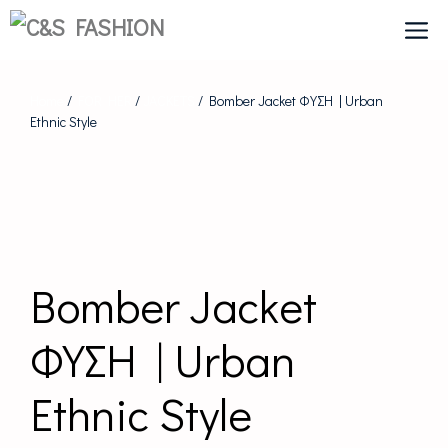
Skip
to
content
Home
/
FOR HER
/
JACKETS
/ Bomber Jacket ΦΥΣΗ | Urban
Ethnic Style
Bomber Jacket
ΦΥΣΗ | Urban
Ethnic Style