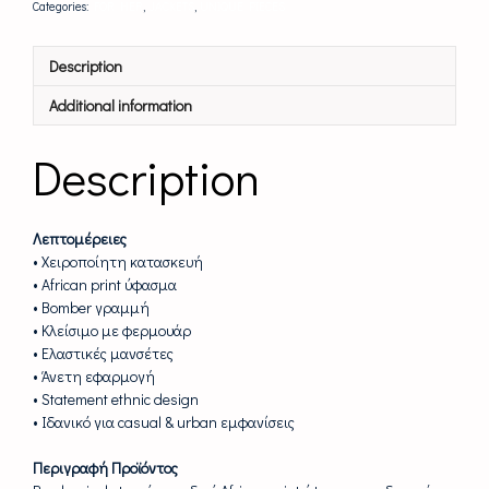
Categories:
FOR HER
,
JACKETS
,
UNIQUE PIECES
Description
Additional information
Description
Λεπτομέρειες
• Χειροποίητη κατασκευή
• African print ύφασμα
• Bomber γραμμή
• Κλείσιμο με φερμουάρ
• Ελαστικές μανσέτες
• Άνετη εφαρμογή
• Statement ethnic design
• Ιδανικό για casual & urban εμφανίσεις
Περιγραφή Προϊόντος