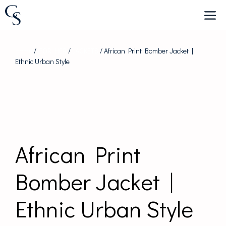
Skip
to
content
Home
/
FOR HER
/
JACKETS
/ African Print Bomber Jacket |
Ethnic Urban Style
African Print
Bomber Jacket |
Ethnic Urban Style