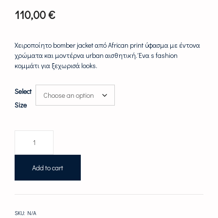
110,00
€
Χειροποίητο bomber jacket από African print ύφασμα με έντονα
χρώματα και μοντέρνα urban αισθητική. Ένα s fashion
κομμάτι για ξεχωρισά looks.
Select
Size
African
Print
Bomber
Jacket
Add to cart
|
Ethnic
Urban
Style
SKU:
N/A
quantity