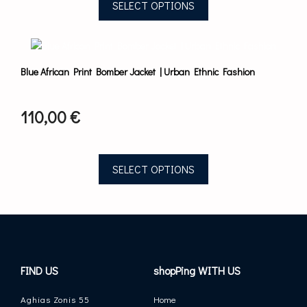
SELECT OPTIONS
on
the
This
product
product
page
has
Blue African Print Bomber Jacket | Urban Ethnic Fashion
multiple
variants.
The
110,00
€
options
may
be
chosen
SELECT OPTIONS
on
the
product
page
FIND US
shopPing WITH US
Aghias Zonis 55
Home