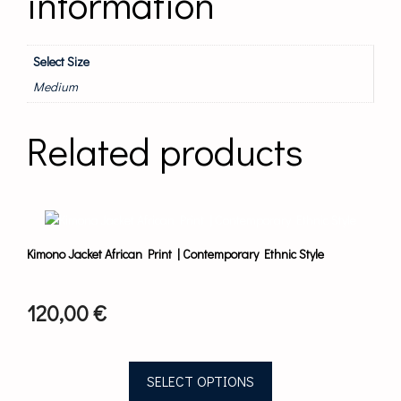
information
Select Size
Medium
Related products
This
product
has
Kimono Jacket African Print | Contemporary Ethnic Style
multiple
variants.
The
120,00
€
options
may
be
chosen
SELECT OPTIONS
on