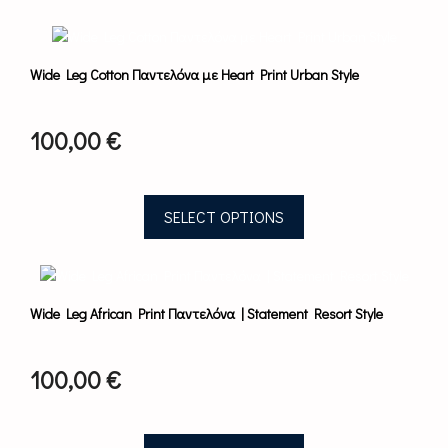
the
This
product
product
page
has
Wide Leg Cotton Παντελόνα με Heart Print Urban Style
multiple
variants.
The
100,00
€
options
may
be
chosen
SELECT OPTIONS
on
the
This
product
product
page
has
Wide Leg African Print Παντελόνα | Statement Resort Style
multiple
variants.
The
100,00
€
options
may
be
chosen