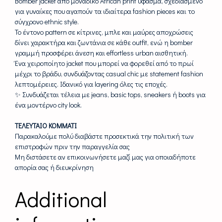
Bomber jacket από μοναδικό African print ύφασμα, σχεδιασμένο
για γυναίκες που αγαπούν τα ιδιαίτερα fashion pieces και το
σύγχρονο ethnic style.
Το έντονο pattern σε κίτρινες, μπλε και μαύρες αποχρώσεις
δίνει χαρακτήρα και ζωντάνια σε κάθε outfit, ενώ η bomber
γραμμή προσφέρει άνεση και effortless urban αισθητική.
Ένα χειροποίητο jacket που μπορεί να φορεθεί από το πρωί
μέχρι το βράδυ, συνδυάζοντας casual chic με statement fashion
λεπτομέρειες. Ιδανικό για layering όλες τις εποχές.
✨ Συνδυάζεται τέλεια με jeans, basic tops, sneakers ή boots για
ένα μοντέρνο city look.
ΤΕΛΕΥΤΑΙΟ ΚΟΜΜΑΤΙ
Παρακαλούμε πολύ διαβάστε προσεκτικά την πολιτική των
επιστροφών πριν την παραγγελία σας
Μη διστάσετε αν επικοινωνήσετε μαζί μας για οποιαδήποτε
απορία σας ή διευκρίνηση
Additional