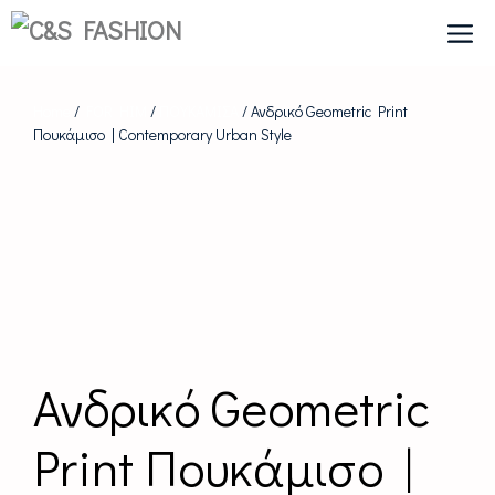
Skip
to
content
Home
/
FOR HIM
/
ΠΟΥΚΑΜΙΣΑ
/ Ανδρικό Geometric Print
Πουκάμισο | Contemporary Urban Style
Ανδρικό Geometric
Print Πουκάμισο |