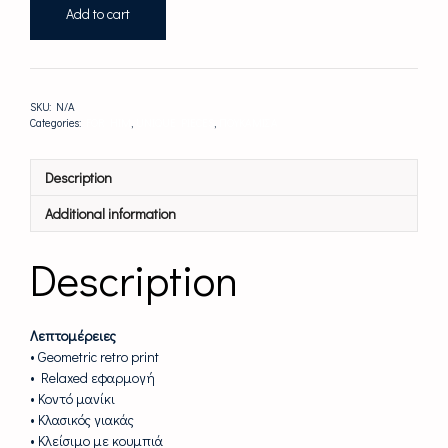
Πουκάμισο
Add to cart
|
Contemporary
Urban
Style
SKU:
N/A
quantity
Categories:
FOR HIM
,
UNIQUE PIECES
,
ΠΟΥΚΑΜΙΣΑ
Description
Additional information
Description
Λεπτομέρειες
• Geometric retro print
• Relaxed εφαρμογή
• Κοντό μανίκι
• Κλασικός γιακάς
• Κλείσιμο με κουμπιά