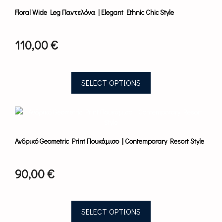
has
Floral Wide Leg Παντελόνα | Elegant Ethnic Chic Style
multiple
variants.
The
110,00
€
options
may
be
chosen
SELECT OPTIONS
on
the
This
product
product
page
has
multiple
Ανδρικό Geometric Print Πουκάμισο | Contemporary Resort Style
variants.
The
options
90,00
€
may
be
chosen
on
SELECT OPTIONS
the