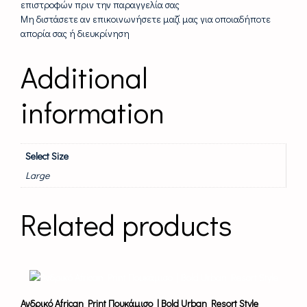
επιστροφών πριν την παραγγελία σας
Μη διστάσετε αν επικοινωνήσετε μαζί μας για οποιαδήποτε
απορία σας ή διευκρίνηση
Additional
information
Select Size
Large
Related products
This
product
has
Ανδρικό African Print Πουκάμισο | Bold Urban Resort Style
multiple