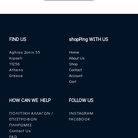
product
page
FIND US
shopPing WITH US
Aghias Zonis 55
Home
Kipseli
About Us
11256
Shop
Athens
Contact
Greece
Account
Cart
HOW CAN WE HELP
FOLLOW US
ΠΟΛΙΤΙΚΗ ΑΛΛΑΓΩΝ /
INSTAGRAM
ΕΠΙΣΤΡΟΦΩΝ
FACEBOOK
ΠΛΗΡΩΜΕΣ
Contact Us
FAQ