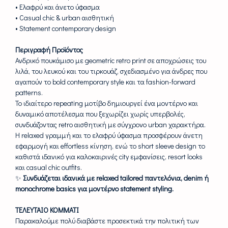
• Ελαφρύ και άνετο ύφασμα
• Casual chic & urban αισθητική
• Statement contemporary design
Περιγραφή Προϊόντος
Ανδρικό πουκάμισο με geometric retro print σε αποχρώσεις του
λιλά, του λευκού και του τιρκουάζ, σχεδιασμένο για άνδρες που
αγαπούν το bold contemporary style και τα fashion-forward
patterns.
Το ιδιαίτερο repeating μοτίβο δημιουργεί ένα μοντέρνο και
δυναμικό αποτέλεσμα που ξεχωρίζει χωρίς υπερβολές,
συνδυάζοντας retro αισθητική με σύγχρονο urban χαρακτήρα.
Η relaxed γραμμή και το ελαφρύ ύφασμα προσφέρουν άνετη
εφαρμογή και effortless κίνηση, ενώ το short sleeve design το
καθιστά ιδανικό για καλοκαιρινές city εμφανίσεις, resort looks
και casual chic outfits.
✨
Συνδυάζεται ιδανικά με relaxed tailored παντελόνια, denim ή
monochrome basics για μοντέρνο statement styling.
ΤΕΛΕΥΤΑΙΟ ΚΟΜΜΑΤΙ
Παρακαλούμε πολύ διαβάστε προσεκτικά την πολιτική των